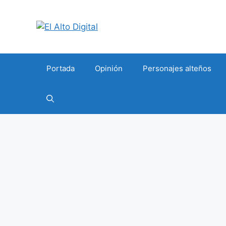
Saltar
al
contenido
Portada
Opinión
Personajes alteños