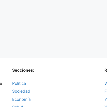
lejandro Contreras Chui (Jallalla) Eva Pacheco
allalla) Rosalía Alanoca Quispe (Jallala) Paola
a Mamani (MAS) Fabiola …
Leer más
o Quispe
,
Iris Flores
,
Paola Quispe
,
Rogelio Maldonado
,
Secciones
:
R
ue
Política
W
Sociedad
F
Economía
Y