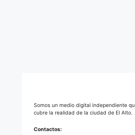
Francisco Quispe Yujra (Jallalla) Víctor A
Solares (Jallala) Cristian Estévez Villca (J
Quispe Medrano (Jallalla) Wilma Alanoc
Categorías
Política
Etiquetas
Daniel Ramos
,
Eva Pacheco Solares
,
Francisc
Rosalia Alanoca
,
Víctor Contreras
1 comentario
Somos un medio digital independiente q
cubre la realidad de la ciudad de El Alto.
Contactos: