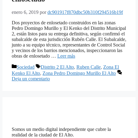
enero 6, 2019
por
dc901917f870dbc50b310f294516b19f
Dos proyectos de enlosetado construidos en las zonas
Pedro Domingo Murillo y El Kenko del Distrito Municipal
2, están listos para su entrega definitiva, según confirmó el
subalcalde de esta jurisdicción Rubén Calle. El Subalcalde,
junto a su equipo técnico, representantes de Control Social
y vecinos de los barrios mencionados, inspeccionaron las
obras de enlosetado …
Leer más
Categorías
Etiquetas
Sociedad
Distrito 2 El Alto
,
Ruben Calle
,
Zona El
Kenko El Alto
,
Zona Pedro Domingo Murillo El Alto
Deja un comentario
Somos un medio digital independiente que cubre la
realidad de la ciudad de El Alto.