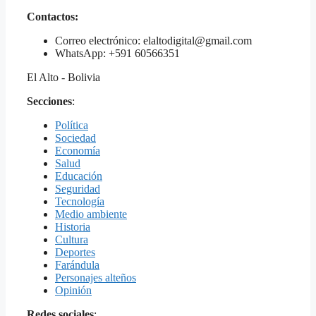
Contactos:
Correo electrónico: elaltodigital@gmail.com
WhatsApp: +591 60566351
El Alto - Bolivia
Secciones
:
Política
Sociedad
Economía
Salud
Educación
Seguridad
Tecnología
Medio ambiente
Historia
Cultura
Deportes
Farándula
Personajes alteños
Opinión
Redes sociales
: