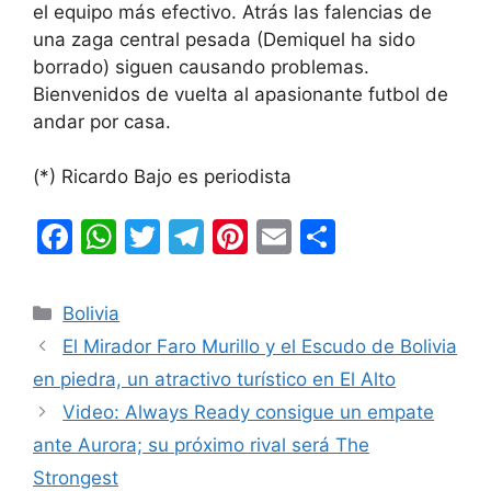
el equipo más efectivo. Atrás las falencias de
una zaga central pesada (Demiquel ha sido
borrado) siguen causando problemas.
Bienvenidos de vuelta al apasionante futbol de
andar por casa.
(*) Ricardo Bajo es periodista
F
W
T
T
Pi
E
C
a
h
w
el
nt
m
o
c
at
itt
e
er
ai
m
Categorías
Bolivia
e
s
er
gr
e
l
p
El Mirador Faro Murillo y el Escudo de Bolivia
b
A
a
st
ar
en piedra, un atractivo turístico en El Alto
o
p
m
tir
Video: Always Ready consigue un empate
o
p
ante Aurora; su próximo rival será The
k
Strongest