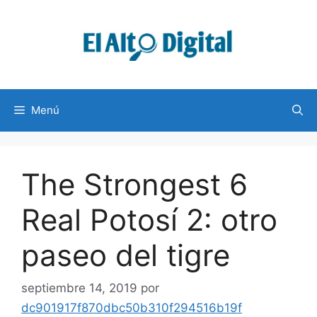
Saltar
al
contenido
Menú
The Strongest 6
Real Potosí 2: otro
paseo del tigre
septiembre 14, 2019
por
dc901917f870dbc50b310f294516b19f