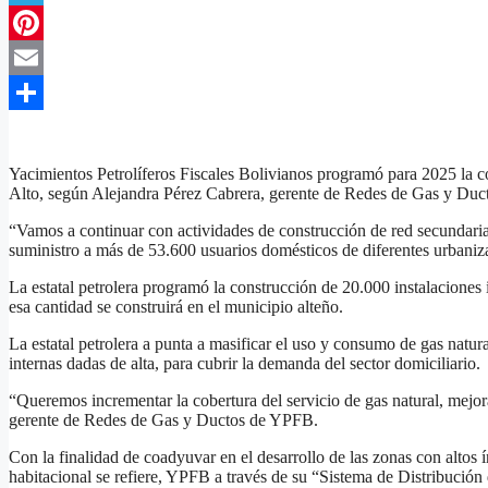
Telegram
Pinterest
Email
Compartir
Yacimientos Petrolíferos Fiscales Bolivianos programó para 2025 la c
Alto, según Alejandra Pérez Cabrera, gerente de Redes de Gas y Ductos
“Vamos a continuar con actividades de construcción de red secundaria, 
suministro a más de 53.600 usuarios domésticos de diferentes urbaniz
La estatal petrolera programó la construcción de 20.000 instalaciones 
esa cantidad se construirá en el municipio alteño.
La estatal petrolera a punta a masificar el uso y consumo de gas natur
internas dadas de alta, para cubrir la demanda del sector domiciliario.
“Queremos incrementar la cobertura del servicio de gas natural, mejora
gerente de Redes de Gas y Ductos de YPFB.
Con la finalidad de coadyuvar en el desarrollo de las zonas con altos
habitacional se refiere, YPFB a través de su “Sistema de Distribución 