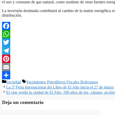
el uso y consumo de gas natural, como sustituto de otras fuentes energ
La inversión destinada contribuirá al cambio de la matriz energética en
distribución.
Facebook
WhatsApp
Twitter
Telegram
Pinterest
Email
Categorías
Etiquetas
Sociedad
Yacimientos Petrolíferos Fiscales Bolivianos
Compartir
La 2ª Feria Internacional del Libro de El Alto inicia el 27 de marzo
El cine según la ciudad de El Alto: 100 años de luz, cámara, acción
Deja un comentario
Comentario