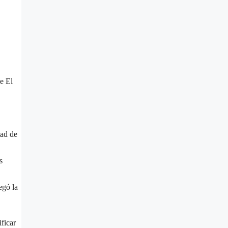
e El
tad de
s
egó la
ficar