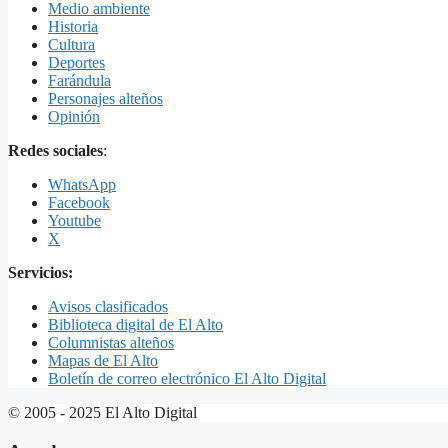
Medio ambiente
Historia
Cultura
Deportes
Farándula
Personajes alteños
Opinión
Redes sociales
:
WhatsApp
Facebook
Youtube
X
Servicios:
Avisos clasificados
Biblioteca digital de El Alto
Columnistas alteños
Mapas de El Alto
Boletín de correo electrónico El Alto Digital
© 2005 - 2025 El Alto Digital