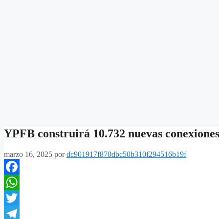
YPFB construirá 10.732 nuevas conexiones 
marzo 16, 2025
por
dc901917f870dbc50b310f294516b19f
Facebook
WhatsApp
Twitter