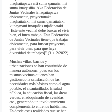
thaqhañapawa mä suma qamaña, mä
suma irnaqasiña. Aka Federación de
Juntas Vecinales irnaqañapawa
cívicamente, proyectonaka
thaqhañataki, mä suma qamañataki,
kunaymani irnaqañas utjañapataki
[Este ente vecinal debe buscar el vivir
bien, el buen trabajo. Esta Federación
de Juntas Vecinales tiene que trabajar
cívicamente, para buscar proyectos,
para vivir bien, para que haya
diversidad de trabajos]” (31/12/2022).
Muchas villas, barrios y
urbanizaciones se han constituido de
manera autónoma, pues son los
mismos vecinos quienes han
gestionado la satisfacción de las
necesidades más básicas como el agua
potable, el alcantarillado, la salud
pública, la educación fiscal, las áreas
verdes, el adoquinado de avenidas,
etc., generando un involucramiento
complementario entre los habitantes.
Es desde estas realidades que se han