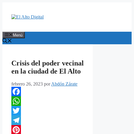
Saltar
al
contenido
Menú
Crisis del poder vecinal
en la ciudad de El Alto
febrero 26, 2023
por
Abdón Zárate
Facebook
WhatsApp
Twitter
Telegram