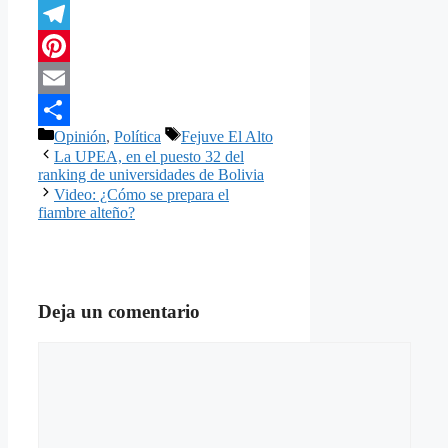
Twitter
Telegram
Pinterest
Email
Categorías
Etiquetas
Opinión
,
Política
Fejuve El Alto
Compartir
La UPEA, en el puesto 32 del
ranking de universidades de Bolivia
Video: ¿Cómo se prepara el
fiambre alteño?
Deja un comentario
Comentario