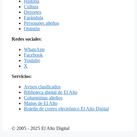
Historia
Cultura
Deportes
Farándula
Personajes alteños
Opinión
Redes sociales
:
WhatsApp
Facebook
Youtube
X
Servicios:
Avisos clasificados
Biblioteca digital de El Alto
Columnistas alteños
Mapas de El Alto
Boletín de correo electrónico El Alto Digital
© 2005 - 2025 El Alto Digital