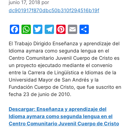
junio 17, 2018
por
dc901917f870dbc50b310f294516b19f
F
W
T
T
Pi
E
C
a
h
w
el
nt
m
o
El Trabajo Dirigido Enseñanza y aprendizaje del
c
at
itt
e
er
ai
m
Idioma aymara como segunda lengua en el
e
s
er
gr
e
l
p
Centro Comunitario Juvenil Cuerpo de Cristo es
b
A
a
st
ar
un proyecto ejecutado mediante el convenio
entre la Carrera de Lingüística e Idiomas de la
o
p
m
tir
Universidad Mayor de San Andrés y la
o
p
Fundación Cuerpo de Cristo, que fue suscrito en
k
fecha 23 de junio de 2010.
Descargar: Enseñanza y aprendizaje del
Idioma aymara como segunda lengua en el
Centro Comunitario Juvenil Cuerpo de Cristo