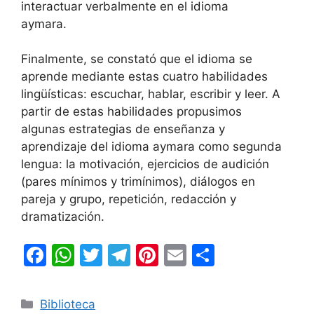
interactuar verbalmente en el idioma
aymara.
Finalmente, se constató que el idioma se
aprende mediante estas cuatro habilidades
lingüísticas: escuchar, hablar, escribir y leer. A
partir de estas habilidades propusimos
algunas estrategias de enseñanza y
aprendizaje del idioma aymara como segunda
lengua: la motivación, ejercicios de audición
(pares mínimos y trimínimos), diálogos en
pareja y grupo, repetición, redacción y
dramatización.
F
W
T
T
Pi
E
C
a
h
w
el
nt
m
o
c
at
itt
e
er
ai
m
Categorías
Biblioteca