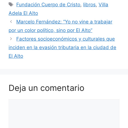
e
s
er
gr
e
l
p
Etiquetas
Fundación Cuerpo de Cristo
,
libros
,
Villa
b
A
a
st
ar
Adela El Alto
o
p
m
tir
Marcelo Fernández: “Yo no vine a trabajar
o
p
por un color político, sino por El Alto”
k
Factores socioeconómicos y culturales que
inciden en la evasión tributaria en la ciudad de
El Alto
Deja un comentario
Comentario