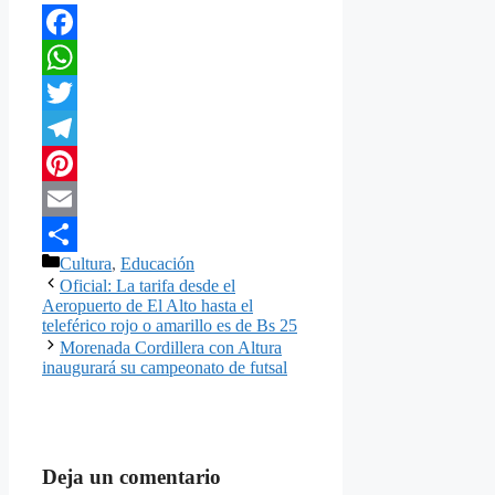
Facebook
WhatsApp
Twitter
Telegram
Pinterest
Email
Categorías
Cultura
,
Educación
Compartir
Oficial: La tarifa desde el
Aeropuerto de El Alto hasta el
teleférico rojo o amarillo es de Bs 25
Morenada Cordillera con Altura
inaugurará su campeonato de futsal
Deja un comentario