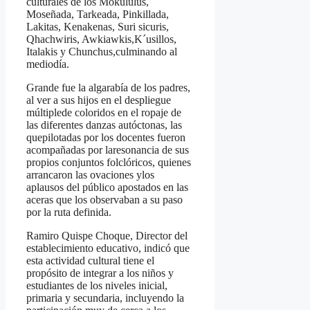
culturales de los Mokululus,
Moseñada, Tarkeada, Pinkillada,
Lakitas, Kenakenas, Suri sicuris,
Qhachwiris, Awkiawkis,K´usillos,
Italakis y Chunchus,culminando al
mediodía.
Grande fue la algarabía de los padres,
al ver a sus hijos en el despliegue
múltiplede coloridos en el ropaje de
las diferentes danzas autóctonas, las
quepilotadas por los docentes fueron
acompañadas por laresonancia de sus
propios conjuntos folclóricos, quienes
arrancaron las ovaciones ylos
aplausos del público apostados en las
aceras que los observaban a su paso
por la ruta definida.
Ramiro Quispe Choque, Director del
establecimiento educativo, indicó que
esta actividad cultural tiene el
propósito de integrar a los niños y
estudiantes de los niveles inicial,
primaria y secundaria, incluyendo la