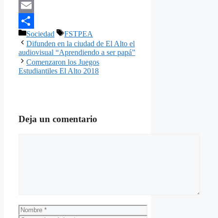
Pinterest
Email
Categorías
Etiquetas
Sociedad
FSTPEA
Compartir
Difunden en la ciudad de El Alto el
audiovisual “Aprendiendo a ser papá”
Comenzaron los Juegos
Estudiantiles El Alto 2018
Deja un comentario
Comentario
Nombre