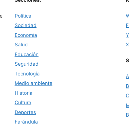
ue
Política
W
Sociedad
F
Economía
Y
Salud
Educación
S
Seguridad
Tecnología
A
Medio ambiente
B
Historia
C
Cultura
M
Deportes
B
Farándula