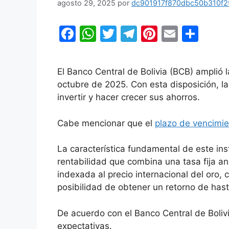
agosto 29, 2025
por
dc901917f870dbc50b310f2
F
W
T
T
Pi
E
C
a
h
w
el
nt
m
o
c
at
itt
e
er
ai
m
El Banco Central de Bolivia (BCB) amplió 
e
s
er
gr
e
l
p
octubre de 2025. Con esta disposición, l
b
A
a
st
ar
invertir y hacer crecer sus ahorros.
o
p
m
tir
Cabe mencionar que el
plazo de vencimie
o
p
k
La característica fundamental de este ins
rentabilidad que combina una tasa fija an
indexada al precio internacional del oro, 
posibilidad de obtener un retorno de hast
De acuerdo con el Banco Central de Bolivi
expectativas.