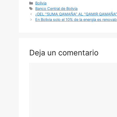
c
at
itt
e
er
ai
m
Categorías
Bolivia
Etiquetas
Banco Central de Bolivia
e
s
er
gr
e
l
p
¿DEL “SUMA QAMAÑA” AL “QAMIR QAMAÑA”
b
A
a
st
ar
En Bolivia solo el 10% de la energía es renova
o
p
m
tir
o
p
k
Deja un comentario
Comentario