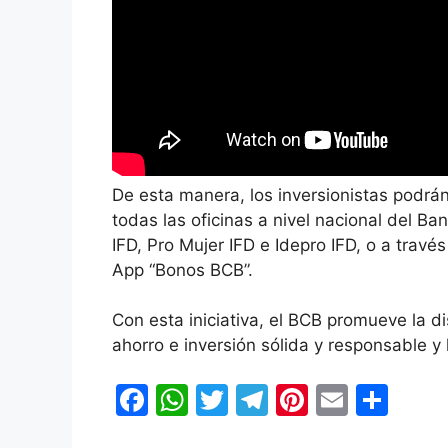
De esta manera, los inversionistas podrán
todas las oficinas a nivel nacional del B
IFD, Pro Mujer IFD e Idepro IFD, o a trav
App “Bonos BCB”.
Con esta iniciativa, el BCB promueve la di
ahorro e inversión sólida y responsable y l
F
W
T
T
Pi
E
C
a
h
w
el
nt
m
o