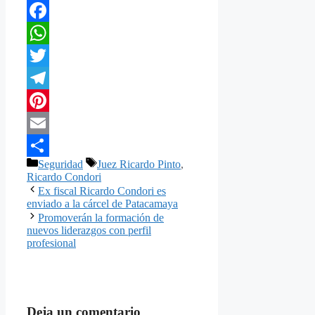
Facebook
WhatsApp
Twitter
Telegram
Pinterest
Email
Categorías
Etiquetas
Seguridad
Juez Ricardo Pinto
,
Compartir
Ricardo Condori
Ex fiscal Ricardo Condori es
enviado a la cárcel de Patacamaya
Promoverán la formación de
nuevos liderazgos con perfil
profesional
Deja un comentario