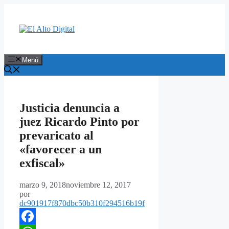
Saltar
al
contenido
Menú
Justicia denuncia a
juez Ricardo Pinto por
prevaricato al
«favorecer a un
exfiscal»
marzo 9, 2018
noviembre 12, 2017
por
dc901917f870dbc50b310f294516b19f