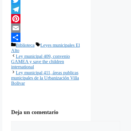
Twitter
Telegram
Pinterest
Email
Categorías
Etiquetas
Biblioteca
Leyes municipales El
Compartir
Alto
Ley municipal 409, convenio
GAMEA y save the children
international
Ley municipal 411, áreas publicas
municipales de la Urbanización Villa
Bolivar
Deja un comentario
Comentario