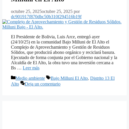
octubre 25, 2025
octubre 25, 2025
por
dc901917f870dbc50b310f294516b19f
El Presidente de Bolivia, Luis Arce, entregó ayer
(24/10/25) en la comunidad Bajo Milluni de El Alto el
Complejo de Aprovechamiento y Gestión de Residuos
Sólidos, que producirá abono orgánico y reciclará basura.
Ejecutado de forma conjunta por el Gobierno nacional y la
Alcaldía de El Alto, la obra tuvo una inversión cercana a
Bs …
Leer más
Categorías
Etiquetas
Medio ambiente
Bajo Milluni El Alto
,
Distrito 13 El
Alto
Deja un comentario