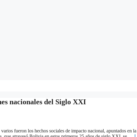
nes nacionales del Siglo XXI
 varios fueron los hechos sociales de impacto nacional, apuntados en l
ica, que atravesó Bolivia en estos primeros 25 años de siglo XXI, se …
L