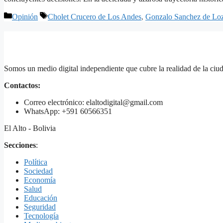
Categorías
Etiquetas
Opinión
Cholet Crucero de Los Andes
,
Gonzalo Sanchez de Lo
Somos un medio digital independiente que cubre la realidad de la ciud
Contactos:
Correo electrónico: elaltodigital@gmail.com
WhatsApp: +591 60566351
El Alto - Bolivia
Secciones
:
Política
Sociedad
Economía
Salud
Educación
Seguridad
Tecnología