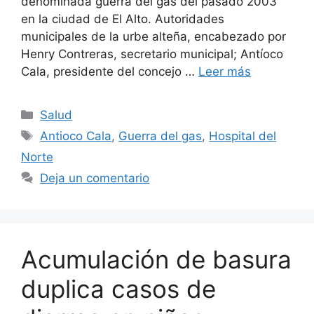
denominada guerra del gas del pasado 2003
en la ciudad de El Alto. Autoridades
municipales de la urbe alteña, encabezado por
Henry Contreras, secretario municipal; Antíoco
Cala, presidente del concejo …
Leer más
Categorías
Salud
Etiquetas
Antioco Cala
,
Guerra del gas
,
Hospital del
Norte
Deja un comentario
Acumulación de basura
duplica casos de