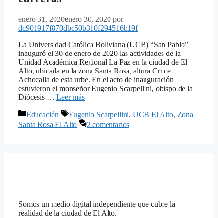
enero 31, 2020
enero 30, 2020
por
dc901917f870dbc50b310f294516b19f
La Universidad Católica Boliviana (UCB) “San Pablo”
inauguró el 30 de enero de 2020 las actividades de la
Unidad Académica Regional La Paz en la ciudad de El
Alto, ubicada en la zona Santa Rosa, altura Cruce
Achocalla de esta urbe. En el acto de inauguración
estuvieron el monseñor Eugenio Scarpellini, obispo de la
Diócesis …
Leer más
Categorías
Etiquetas
Educación
Eugenio Scarpellini
,
UCB El Alto
,
Zona
Santa Rosa El Alto
2 comentarios
Somos un medio digital independiente que cubre la
realidad de la ciudad de El Alto.