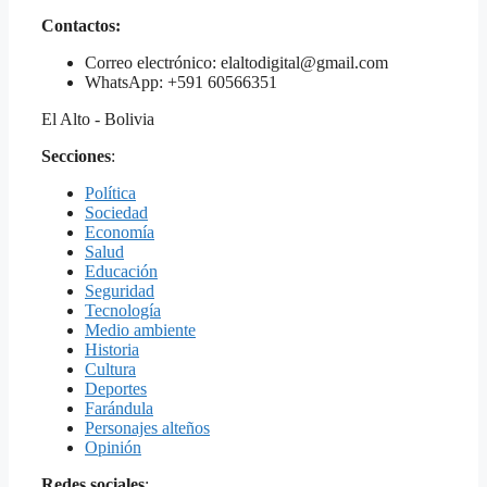
Contactos:
Correo electrónico: elaltodigital@gmail.com
WhatsApp: +591 60566351
El Alto - Bolivia
Secciones
:
Política
Sociedad
Economía
Salud
Educación
Seguridad
Tecnología
Medio ambiente
Historia
Cultura
Deportes
Farándula
Personajes alteños
Opinión
Redes sociales
: