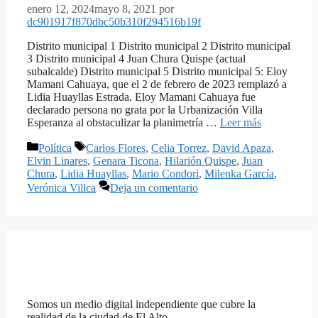
enero 12, 2024
mayo 8, 2021
por
dc901917f870dbc50b310f294516b19f
Distrito municipal 1 Distrito municipal 2 Distrito municipal
3 Distrito municipal 4 Juan Chura Quispe (actual
subalcalde) Distrito municipal 5 Distrito municipal 5: Eloy
Mamani Cahuaya, que el 2 de febrero de 2023 remplazó a
Lidia Huayllas Estrada. Eloy Mamani Cahuaya fue
declarado persona no grata por la Urbanización Villa
Esperanza al obstaculizar la planimetría …
Leer más
Categorías
Etiquetas
Política
Carlos Flores
,
Celia Torrez
,
David Apaza
,
Elvin Linares
,
Genara Ticona
,
Hilarión Quispe
,
Juan
Chura
,
Lidia Huayllas
,
Mario Condori
,
Milenka García
,
Verónica Villca
Deja un comentario
Somos un medio digital independiente que cubre la
realidad de la ciudad de El Alto.