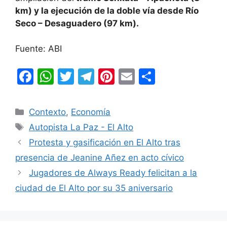
km) y la ejecución de la doble vía desde Río
Seco – Desaguadero (97 km).
Fuente: ABI
F
W
T
T
Pi
E
C
a
h
w
el
nt
m
o
c
at
itt
e
er
ai
m
Categorías
Contexto
,
Economía
e
s
er
gr
e
l
p
Etiquetas
Autopista La Paz - El Alto
b
A
a
st
ar
Protesta y gasificación en El Alto tras
o
p
m
tir
presencia de Jeanine Añez en acto cívico
o
p
Jugadores de Always Ready felicitan a la
k
ciudad de El Alto por su 35 aniversario