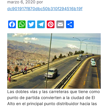
marzo 6, 2020
por
dc901917f870dbc50b310f294516b19f
F
W
T
T
Pi
E
C
a
h
w
el
nt
m
o
c
at
itt
e
er
ai
m
e
s
er
gr
e
l
p
b
A
a
st
ar
o
p
m
tir
o
p
k
Las dobles vías y las carreteras que tiene como
punto de partida convierten a la ciudad de El
Alto en el principal punto distribuidor hacia las