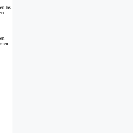
en las
en
 en
ue en