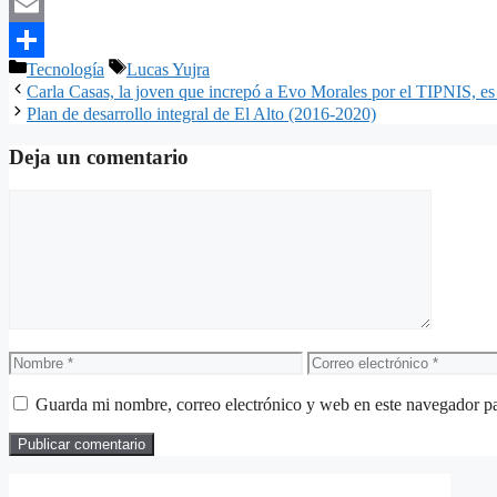
Pinterest
Email
Categorías
Etiquetas
Tecnología
Lucas Yujra
Compartir
Carla Casas, la joven que increpó a Evo Morales por el TIPNIS, es
Plan de desarrollo integral de El Alto (2016-2020)
Deja un comentario
Comentario
Nombre
Correo
electrónico
Guarda mi nombre, correo electrónico y web en este navegador p