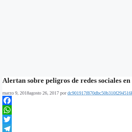
Alertan sobre peligros de redes sociales en
marzo 9, 2018
agosto 26, 2017
por
dc901917f870dbc50b310f294516
Facebook
WhatsApp
Twitter