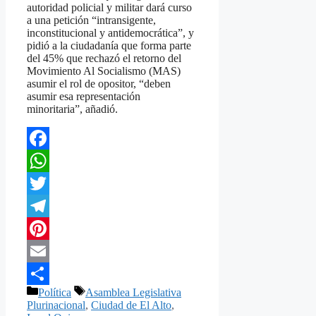
autoridad policial y militar dará curso
a una petición “intransigente,
inconstitucional y antidemocrática”, y
pidió a la ciudadanía que forma parte
del 45% que rechazó el retorno del
Movimiento Al Socialismo (MAS)
asumir el rol de opositor, “deben
asumir esa representación
minoritaria”, añadió.
Facebook
WhatsApp
Twitter
Telegram
Pinterest
Email
Categorías
Etiquetas
Política
Asamblea Legislativa
Compartir
Plurinacional
,
Ciudad de El Alto
,