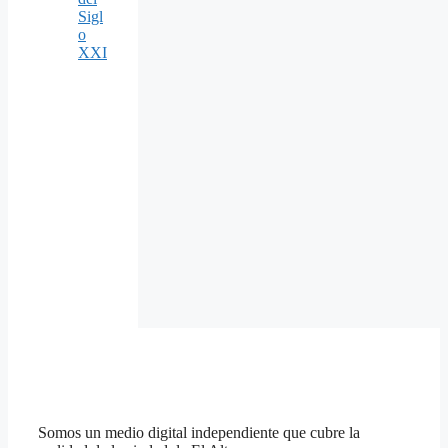
Sigl
o
XXI
Somos un medio digital independiente que cubre la