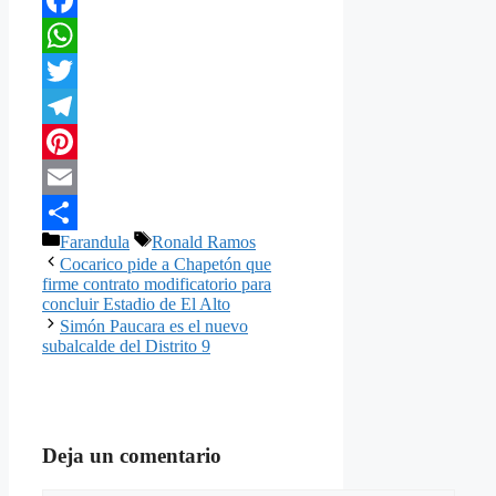
Facebook
WhatsApp
Twitter
Telegram
Pinterest
Email
Categorías
Etiquetas
Farandula
Ronald Ramos
Compartir
Cocarico pide a Chapetón que
firme contrato modificatorio para
concluir Estadio de El Alto
Simón Paucara es el nuevo
subalcalde del Distrito 9
Deja un comentario