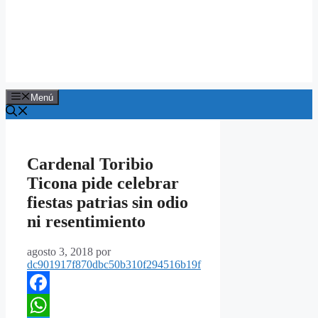
Menú
Cardenal Toribio
Ticona pide celebrar
fiestas patrias sin odio
ni resentimiento
agosto 3, 2018
por
dc901917f870dbc50b310f294516b19f
Facebook