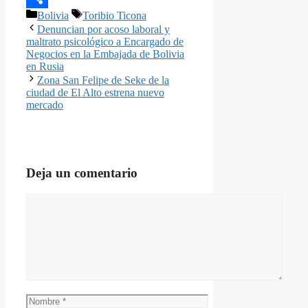
Categorías
Etiquetas
Bolivia
Toribio Ticona
Compartir
Denuncian por acoso laboral y
maltrato psicológico a Encargado de
Negocios en la Embajada de Bolivia
en Rusia
Zona San Felipe de Seke de la
ciudad de El Alto estrena nuevo
mercado
Deja un comentario
Comentario
Nombre