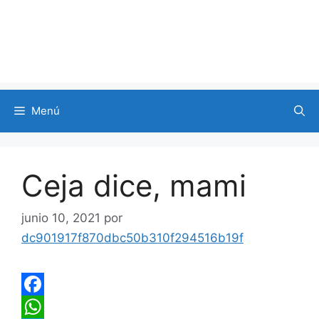
Menú
Ceja dice, mami
junio 10, 2021
por
dc901917f870dbc50b310f294516b19f
F