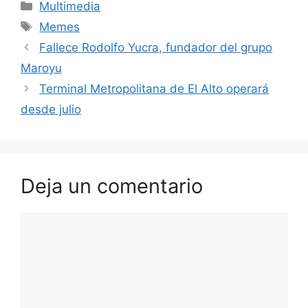
Categorías
k
p
e
g
t
a
o
Multimedia
Etiquetas
Memes
p
r
r
e
i
m
Fallece Rodolfo Yucra, fundador del grupo
a
r
l
p
Maroyu
m
e
a
Terminal Metropolitana de El Alto operará
s
r
desde julio
t
t
i
r
Deja un comentario
Comentario