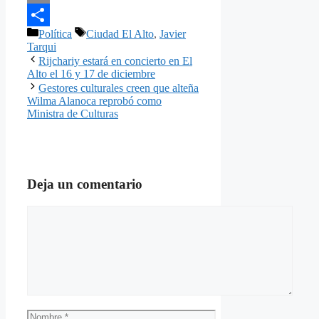
Email
Categorías
Etiquetas
Política
Ciudad El Alto
,
Javier
Compartir
Tarqui
Rijchariy estará en concierto en El
Alto el 16 y 17 de diciembre
Gestores culturales creen que alteña
Wilma Alanoca reprobó como
Ministra de Culturas
Deja un comentario
Comentario
Nombre