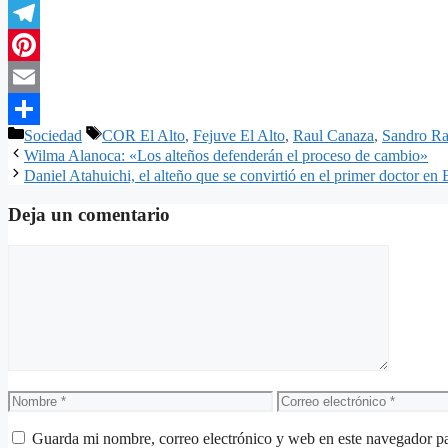
Twitter
Telegram
Pinterest
Email
Categorías
Etiquetas
Sociedad
COR El Alto
,
Fejuve El Alto
,
Raul Canaza
,
Sandro Ra
Compartir
Wilma Alanoca: «Los alteños defenderán el proceso de cambio»
Daniel Atahuichi, el alteño que se convirtió en el primer doctor 
Deja un comentario
Comentario
Nombre
Correo
electrónico
Guarda mi nombre, correo electrónico y web en este navegador p