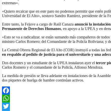
extremas».
«Quiero recalcar que en este paro no podemos permitir que estén polít
Universidad de El Alto», sostuvo Sandro Ramírez, presidente de la F
Entre tanto, la Fejuve a cargo de Raúl Canaza
anunció la instalació
Permanente de Derechos Humanos
, en apoyo a la UPEA y en dema
«Esto se va a radicalizar. se están sumando más compañeros de todos lo
ministro Carlos Romero; del Comandante de la Policía Boliviana; y del
La Central Obrera Regional de El Alto (COR) instruyó a todas las fed
en respaldo al pedido de justicia para el universitario y una adec
Dos docentes y un estudiante de la UPEA instalaron ayer el
tercer pi
Carlos Romero y el comandante de la Policía, Alfonso Mendoza.
La medida de presión se lleva adelante en instalaciones de la Asam
dos piquetes de huelga de hambre continúan activos.
Facebook
WhatsApp