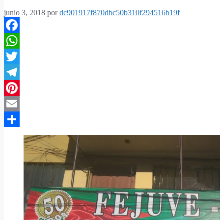
junio 3, 2018
por
dc901917f870dbc50b310f294516b19f
Facebook
WhatsApp
Twitter
Telegram
Pinterest
Email
Compartir