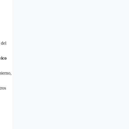
 del
vico
bierno,
tros