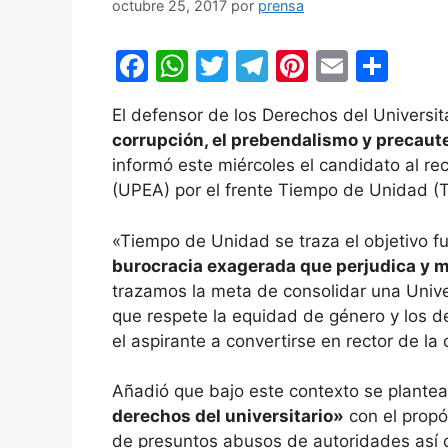
octubre 25, 2017
por
prensa
F
W
T
T
Pi
E
C
a
h
w
el
nt
m
o
El defensor de los Derechos del Universita
c
at
itt
e
er
ai
m
corrupción, el prebendalismo y precaute
e
s
er
gr
e
l
p
informó este miércoles el candidato al re
b
A
a
st
ar
(UPEA) por el frente Tiempo de Unidad (
o
p
m
tir
«Tiempo de Unidad se traza el objetivo fu
o
p
burocracia exagerada que perjudica y m
k
trazamos la meta de consolidar una Univer
que respete la equidad de género y los 
el aspirante a convertirse en rector de la
Añadió que bajo este contexto se plantea 
derechos del universitario»
con el propó
de presuntos abusos de autoridades así 