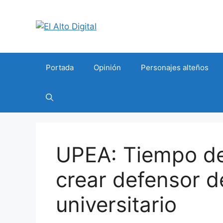
Saltar
al
contenido
Portada
Opinión
Personajes alteños
UPEA: Tiempo d
crear defensor d
universitario