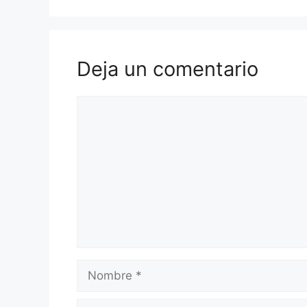
o
p
m
tir
o
p
k
Deja un comentario
Comentario
Nombre
Correo