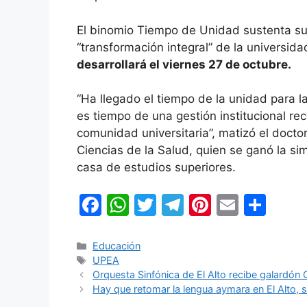
El binomio Tiempo de Unidad sustenta su 
“transformación integral” de la universida
desarrollará el viernes 27 de octubre.
“Ha llegado el tiempo de la unidad para l
es tiempo de una gestión institucional rec
comunidad universitaria”, matizó el docto
Ciencias de la Salud, quien se ganó la sim
casa de estudios superiores.
F
W
T
T
Pi
E
C
a
h
w
el
nt
m
o
c
at
itt
e
er
ai
m
Categorías
Educación
Etiquetas
UPEA
e
s
er
gr
e
l
p
Orquesta Sinfónica de El Alto recibe galardó
b
A
a
st
ar
Hay que retomar la lengua aymara en El Alto, 