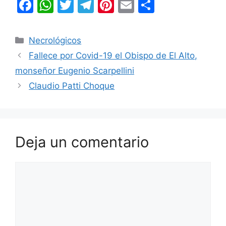
F
W
T
T
Pi
E
C
a
h
w
el
nt
m
o
c
at
itt
e
er
ai
m
Categorías
Necrológicos
e
s
er
gr
e
l
p
Fallece por Covid-19 el Obispo de El Alto,
b
A
a
st
ar
monseñor Eugenio Scarpellini
o
p
m
tir
Claudio Patti Choque
o
p
k
Deja un comentario
Comentario