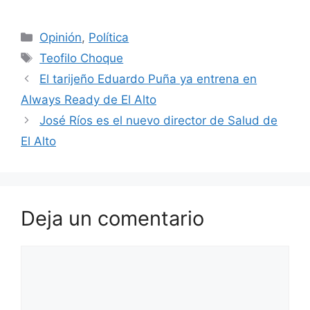
a
h
w
el
nt
m
o
c
at
itt
e
er
ai
m
Categorías
Opinión
,
Política
e
s
er
gr
e
l
p
Etiquetas
Teofilo Choque
b
A
a
st
ar
El tarijeño Eduardo Puña ya entrena en
o
p
m
tir
Always Ready de El Alto
o
p
José Ríos es el nuevo director de Salud de
k
El Alto
Deja un comentario
Comentario