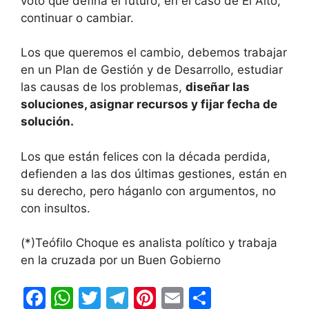
voto que defina el futuro, en el caso de El Alto,
continuar o cambiar.
Los que queremos el cambio, debemos trabajar
en un Plan de Gestión y de Desarrollo, estudiar
las causas de los problemas,
diseñar las
soluciones, asignar recursos y fijar fecha de
solución.
Los que están felices con la década perdida,
defienden a las dos últimas gestiones, están en
su derecho, pero háganlo con argumentos, no
con insultos.
(*)Teófilo Choque es analista político y trabaja
en la cruzada por un Buen Gobierno
F
W
T
T
Pi
E
C