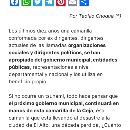
F
W
T
T
Pi
E
C
a
h
w
el
nt
m
o
Por Teofilo Choque (*)
c
at
itt
e
er
ai
m
e
s
er
gr
e
l
p
Los últimos diez años una camarilla
b
A
a
st
ar
conformada por ex dirigentes, dirigentes
actuales de las llamadas
organizaciones
o
p
m
tir
sociales y dirigentes políticos, se han
o
p
apropiado del gobierno municipal, entidades
k
públicas
, representaciones a nivel
departamental y nacional y los utiliza en
beneficio propio.
Si no ocurre un tsunami, todo hace pensar que
el próximo gobierno municipal, continuará en
manos de esta camarilla de la Ceja
, ésa
camarilla que está llevando al desastre a la
ciudad de El Alto, una década perdida, ¿Cuánto