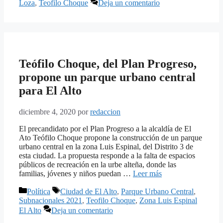
Loza
,
Teofilo Choque
Deja un comentario
Teófilo Choque, del Plan Progreso,
propone un parque urbano central
para El Alto
diciembre 4, 2020
por
redaccion
El precandidato por el Plan Progreso a la alcaldía de El
Ato Teófilo Choque propone la construcción de un parque
urbano central en la zona Luis Espinal, del Distrito 3 de
esta ciudad. La propuesta responde a la falta de espacios
públicos de recreación en la urbe alteña, donde las
familias, jóvenes y niños puedan …
Leer más
Categorías
Etiquetas
Política
Ciudad de El Alto
,
Parque Urbano Central
,
Subnacionales 2021
,
Teofilo Choque
,
Zona Luis Espinal
El Alto
Deja un comentario