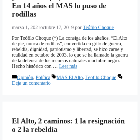
En 14 años el MAS lo puso de
rodillas
marzo 1, 2021
octubre 17, 2019
por
Teófilo Choque
Por Teófilo Choque (*) La consiga de los alteños, “El Alto
de pie, nunca de rodillas”, convertida en grito de guerra,
rebeldía, dignidad, patriotismo y libertad, se hizo carne y
realidad en octubre de 2003, lo que se ha llamado la guerra
de la defensa de los recursos naturales u octubre negro.
Hecho histórico con …
Leer más
Categorías
Etiquetas
Opinión
,
Política
MAS El Alto
,
Teofilo Choque
Deja un comentario
El Alto, 2 caminos: 1 la resignación
o 2 la rebeldía