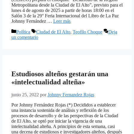
Metropolitana desde la Ciudad de El Alto”, previsto para el
lunes 4 de agosto de 2025 a partir de horas 18:00 en el
Salón 3 de la 29° Feria Internacional del Libro de La Paz
Johnny Fernández …
Leer más
Categorías
Etiquetas
Política
Ciudad de El Alto
,
Teofilo Choque
Deja
un comentario
Estudiosos alteños gestarán una
«intelectualidad alteña»
junio 25, 2022
por
Johnny Fernandez Rojas
Por Johnny Fernández Rojas (*) Decididos a establecer
una instancia sostenida de análisis y reflexión de los
procesos de desarrollo y de las perspectivas de la Ciudad
de El Alto, se optó por iniciar la vigencia de una
intelectualidad alteña. A principios de esta semana, casi
una decena de estudiosos e investigadores alteños, después