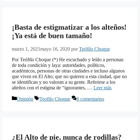
¡Basta de estigmatizar a los alteños!
¡Ya está de buen tamaño!
marzo 1, 2021
mayo 16, 2020
por
Teófilo Choque
Por Teófilo Choque (*) He escuchado y leído a personas
de toda condición y laya: autoridades, políticos,
académicos, personas de otras ciudades e incluso algunos
que viven en El Alto; que no quieren a esta ciudad, que no
se identifican y no valoran a su gente. Referirse a los
alteños con el estigma de “ignorantes, …
Leer más
Categorías
Etiquetas
Opinión
Teofilo Choque
8 comentarios
¿El Alto de pie, nunca de rodillas?