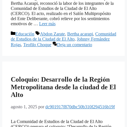
Bertha Acarapi, reconoció la labor de los integrantes de la
Comunidad de Estudios de la Ciudad de El Alto
(CERCO). El acto, realizado en el Salón Multipropósito
del Ente Deliberante, cobró relieve por los sentimientos
emotivos de …
Leer más
Categorías
Etiquetas
Educación
Abdon Zarate
,
Bertha acarapi
,
Comunidad
de Estudios de la Ciudad de El Alto
,
Johnny Fernández
Rojas
,
Teofilo Choque
Deja un comentario
Coloquio: Desarrollo de la Región
Metropolitana desde la ciudad de El
Alto
agosto 1, 2025
por
dc901917f870dbc50b310f294516b19f
La Comunidad de Estudios de la Ciudad de El Alto
(CERCO) prepara el coloquio: “Desarrollo de la Región