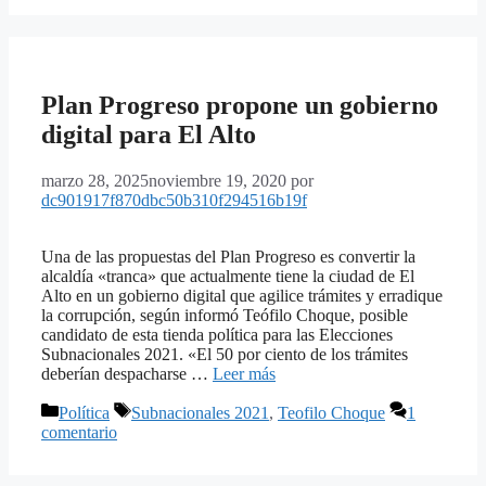
Plan Progreso propone un gobierno
digital para El Alto
marzo 28, 2025
noviembre 19, 2020
por
dc901917f870dbc50b310f294516b19f
Una de las propuestas del Plan Progreso es convertir la
alcaldía «tranca» que actualmente tiene la ciudad de El
Alto en un gobierno digital que agilice trámites y erradique
la corrupción, según informó Teófilo Choque, posible
candidato de esta tienda política para las Elecciones
Subnacionales 2021. «El 50 por ciento de los trámites
deberían despacharse …
Leer más
Categorías
Etiquetas
Política
Subnacionales 2021
,
Teofilo Choque
1
comentario