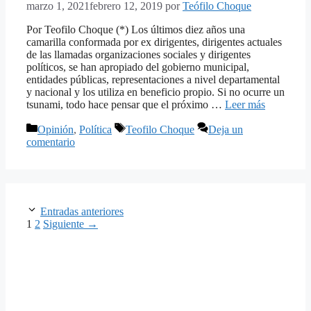
marzo 1, 2021
febrero 12, 2019
por
Teófilo Choque
Por Teofilo Choque (*) Los últimos diez años una
camarilla conformada por ex dirigentes, dirigentes actuales
de las llamadas organizaciones sociales y dirigentes
políticos, se han apropiado del gobierno municipal,
entidades públicas, representaciones a nivel departamental
y nacional y los utiliza en beneficio propio. Si no ocurre un
tsunami, todo hace pensar que el próximo …
Leer más
Categorías
Etiquetas
Opinión
,
Política
Teofilo Choque
Deja un
comentario
Entradas anteriores
Página
Página
1
2
Siguiente
→