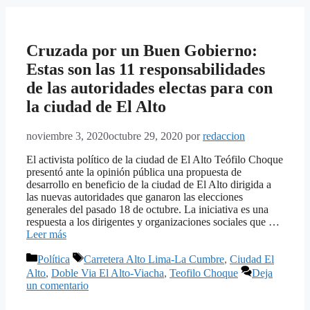
Cruzada por un Buen Gobierno:
Estas son las 11 responsabilidades
de las autoridades electas para con
la ciudad de El Alto
noviembre 3, 2020
octubre 29, 2020
por
redaccion
El activista político de la ciudad de El Alto Teófilo Choque
presentó ante la opinión pública una propuesta de
desarrollo en beneficio de la ciudad de El Alto dirigida a
las nuevas autoridades que ganaron las elecciones
generales del pasado 18 de octubre. La iniciativa es una
respuesta a los dirigentes y organizaciones sociales que …
Leer más
Categorías
Etiquetas
Política
Carretera Alto Lima-La Cumbre
,
Ciudad El
Alto
,
Doble Via El Alto-Viacha
,
Teofilo Choque
Deja
un comentario