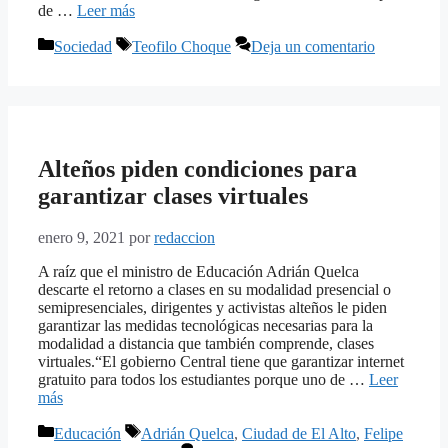
de …
Leer más
Categorías
Etiquetas
Sociedad
Teofilo Choque
Deja un comentario
Alteños piden condiciones para
garantizar clases virtuales
enero 9, 2021
por
redaccion
A raíz que el ministro de Educación Adrián Quelca
descarte el retorno a clases en su modalidad presencial o
semipresenciales, dirigentes y activistas alteños le piden
garantizar las medidas tecnológicas necesarias para la
modalidad a distancia que también comprende, clases
virtuales.“El gobierno Central tiene que garantizar internet
gratuito para todos los estudiantes porque uno de …
Leer
más
Categorías
Etiquetas
Educación
Adrián Quelca
,
Ciudad de El Alto
,
Felipe