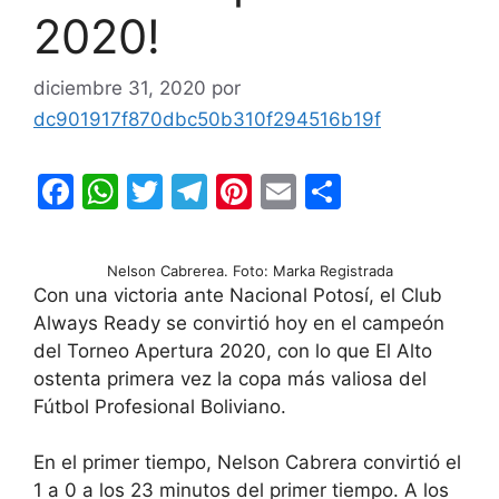
2020!
diciembre 31, 2020
por
dc901917f870dbc50b310f294516b19f
F
W
T
T
Pi
E
C
a
h
w
el
nt
m
o
c
at
itt
e
er
ai
m
Nelson Cabrerea. Foto: Marka Registrada
e
s
er
gr
e
l
p
Con una victoria ante Nacional Potosí, el Club
Always Ready se convirtió hoy en el campeón
b
A
a
st
ar
del Torneo Apertura 2020, con lo que El Alto
o
p
m
tir
ostenta primera vez la copa más valiosa del
o
p
Fútbol Profesional Boliviano.
k
En el primer tiempo, Nelson Cabrera convirtió el
1 a 0 a los 23 minutos del primer tiempo. A los