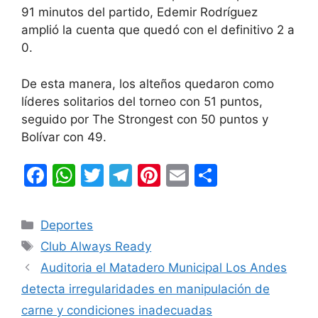
91 minutos del partido, Edemir Rodríguez
amplió la cuenta que quedó con el definitivo 2 a
0.
De esta manera, los alteños quedaron como
líderes solitarios del torneo con 51 puntos,
seguido por The Strongest con 50 puntos y
Bolívar con 49.
F
W
T
T
Pi
E
C
a
h
w
el
nt
m
o
c
at
itt
e
er
ai
m
Categorías
Deportes
e
s
er
gr
e
l
p
Etiquetas
Club Always Ready
b
A
a
st
ar
Auditoria el Matadero Municipal Los Andes
o
p
m
tir
detecta irregularidades en manipulación de
o
p
carne y condiciones inadecuadas