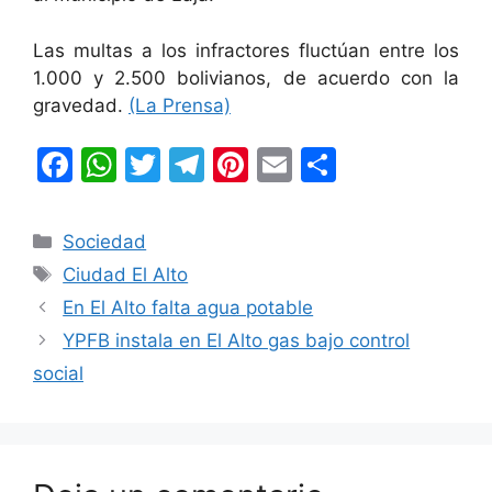
Las multas a los infractores fluctúan entre los
1.000 y 2.500 bolivianos, de acuerdo con la
gravedad.
(La Prensa)
F
W
T
T
Pi
E
C
a
h
w
el
nt
m
o
c
at
itt
e
er
ai
m
Categorías
Sociedad
e
s
er
gr
e
l
p
Etiquetas
Ciudad El Alto
b
A
a
st
ar
En El Alto falta agua potable
o
p
m
tir
YPFB instala en El Alto gas bajo control
o
p
social
k