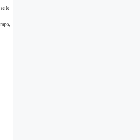
se le
ampo,
a