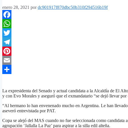
enero 28, 2021
por
dc901917f870dbc50b310f294516b19f
Facebook
WhatsApp
Twitter
Telegram
Pinterest
Email
Compartir
La expresidenta del Senado y actual candidata a la Alcaldía de El Alt
y con Evo Morales y aseguró que el exmandatario “se dejó llevar por
“Al hermano lo han envenenado mucho en Argentina. Le han llevado u
aseveró entrevistada por PAT.
Copa se alejó del MAS cuando no fue seleccionada como candidata a la 
agrupación ‘Jallalla La Paz’ para aspirar a la silla edil alteña.