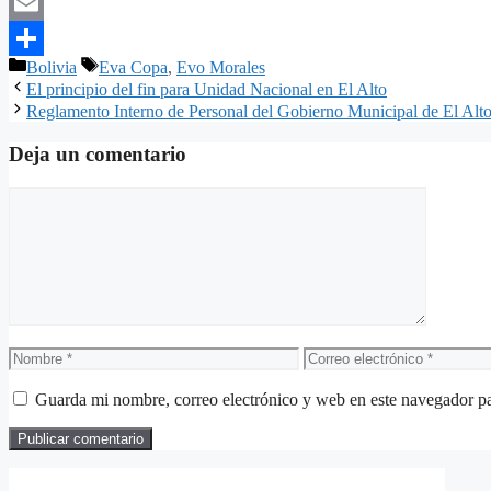
Pinterest
Email
Categorías
Etiquetas
Bolivia
Eva Copa
,
Evo Morales
Compartir
El principio del fin para Unidad Nacional en El Alto
Reglamento Interno de Personal del Gobierno Municipal de El Alt
Deja un comentario
Comentario
Nombre
Correo
electrónico
Guarda mi nombre, correo electrónico y web en este navegador p