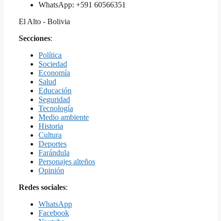
WhatsApp: +591 60566351
El Alto - Bolivia
Secciones
:
Política
Sociedad
Economía
Salud
Educación
Seguridad
Tecnología
Medio ambiente
Historia
Cultura
Deportes
Farándula
Personajes alteños
Opinión
Redes sociales
:
WhatsApp
Facebook