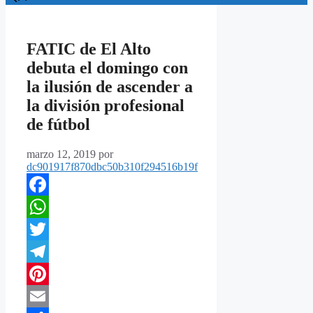
FATIC de El Alto
debuta el domingo con
la ilusión de ascender a
la división profesional
de fútbol
marzo 12, 2019
por
dc901917f870dbc50b310f294516b19f
Facebook
WhatsApp
Twitter
Telegram
Pinterest