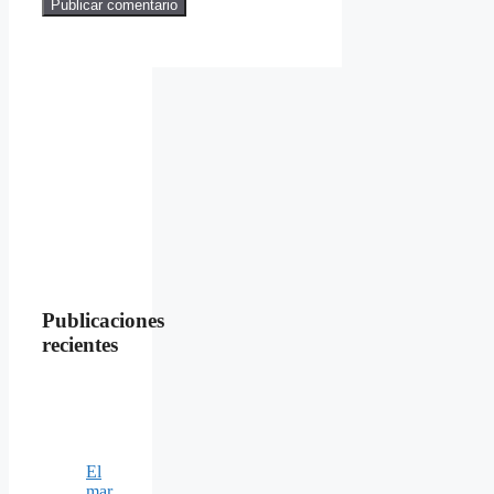
Publicaciones
recientes
El
mar