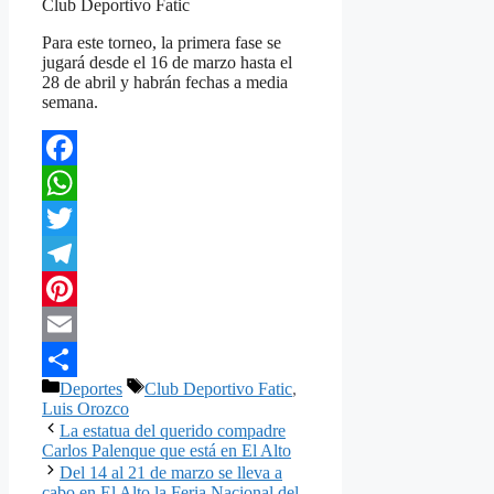
Club Deportivo Fatic
Para este torneo, la primera fase se
jugará desde el 16 de marzo hasta el
28 de abril y habrán fechas a media
semana.
Facebook
WhatsApp
Twitter
Telegram
Pinterest
Email
Categorías
Etiquetas
Deportes
Club Deportivo Fatic
,
Compartir
Luis Orozco
La estatua del querido compadre
Carlos Palenque que está en El Alto
Del 14 al 21 de marzo se lleva a
cabo en El Alto la Feria Nacional del