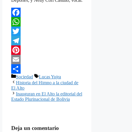
Deportes; y Nelly Cori Castillo, vocal.
Facebook
WhatsApp
Twitter
Telegram
Pinterest
Email
Categorías
Etiquetas
Sociedad
Lucas Yujra
Compartir
Historia del Himno a la ciudad de
El Alto
Inauguran en El Alto la editorial del
Estado Plurinacional de Bolivia
Deja un comentario