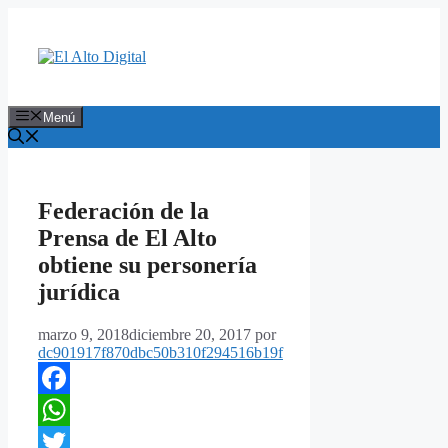
Saltar
al
contenido
Menú
Federación de la
Prensa de El Alto
obtiene su personería
jurídica
marzo 9, 2018
diciembre 20, 2017
por
dc901917f870dbc50b310f294516b19f
Facebook
WhatsApp