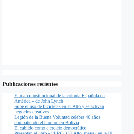
Publicaciones recientes
El marco institucional de la colonia Española en
América – de John Lynch
Sube el uso de bicicletas en El Alto y se activan
negocios creativos
Legión de la Buena Voluntad celebra 40 años
combatiendo el hambre en Bolivia
El cabildo como ejercicio democrático
Presentan el libro «CERCO El Alto, maya» en la III