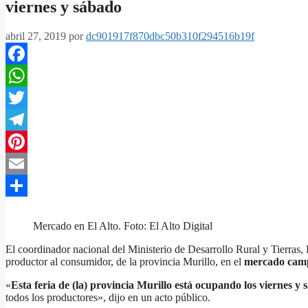
viernes y sábado
abril 27, 2019
por
dc901917f870dbc50b310f294516b19f
Facebook
WhatsApp
Twitter
Telegram
Pinterest
Email
Compartir
Mercado en El Alto. Foto: El Alto Digital
El coordinador nacional del Ministerio de Desarrollo Rural y Tierras, H
productor al consumidor, de la provincia Murillo, en el
mercado campe
«
Esta feria de (la) provincia Murillo está ocupando los viernes y
todos los productores», dijo en un acto público.