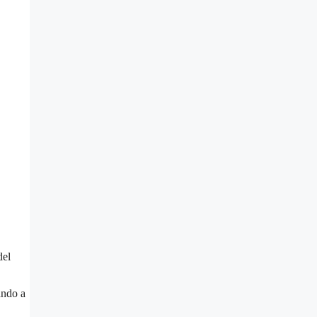
del
ando a