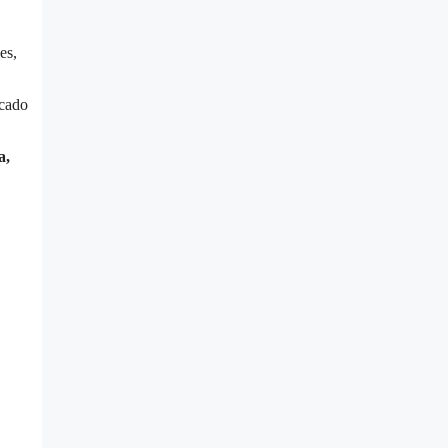
es,
rcado
a,