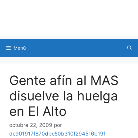
Menú
Gente afín al MAS
disuelve la huelga
en El Alto
octubre 22, 2009
por
dc901917f870dbc50b310f294516b19f