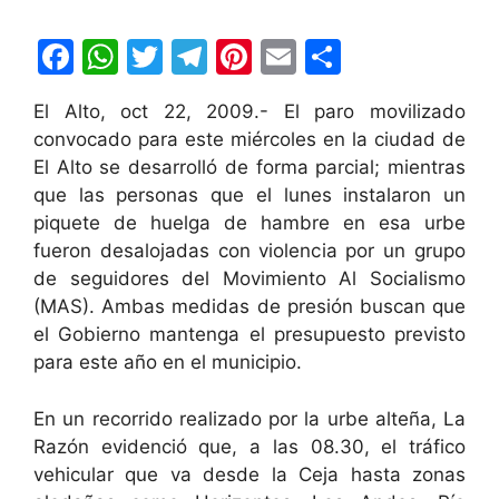
F
W
T
T
Pi
E
C
a
h
w
el
nt
m
o
El Alto, oct 22, 2009.- El paro movilizado
c
at
itt
e
er
ai
m
convocado para este miércoles en la ciudad de
e
s
er
gr
e
l
p
El Alto se desarrolló de forma parcial; mientras
b
A
a
st
ar
que las personas que el lunes instalaron un
piquete de huelga de hambre en esa urbe
o
p
m
tir
fueron desalojadas con violencia por un grupo
o
p
de seguidores del Movimiento Al Socialismo
k
(MAS). Ambas medidas de presión buscan que
el Gobierno mantenga el presupuesto previsto
para este año en el municipio.
En un recorrido realizado por la urbe alteña, La
Razón evidenció que, a las 08.30, el tráfico
vehicular que va desde la Ceja hasta zonas