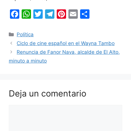
F
W
T
T
Pi
E
C
a
h
w
el
nt
m
o
c
at
itt
e
er
ai
m
Categorías
Política
e
s
er
gr
e
l
p
Ciclo de cine español en el Wayna Tambo
b
A
a
st
ar
Renuncia de Fanor Nava, alcalde de El Alto,
o
p
m
tir
minuto a minuto
o
p
k
Deja un comentario
Comentario