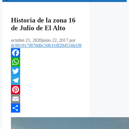
Historia de la zona 16
de Julio de El Alto
octubre 21, 2020
junio 22, 2017
por
dc901917f870dbc50b310f294516b19f
Facebook
WhatsApp
Twitter
Telegram
Pinterest
Email
Compartir