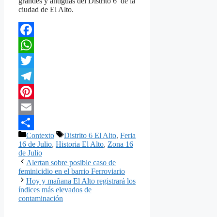
grandes y antiguas del Distrito 6 de la
ciudad de El Alto.
Facebook
WhatsApp
Twitter
Telegram
Pinterest
Email
Categorías
Etiquetas
Contexto
Distrito 6 El Alto
,
Feria
Compartir
16 de Julio
,
Historia El Alto
,
Zona 16
de Julio
Alertan sobre posible caso de
feminicidio en el barrio Ferroviario
Hoy y mañana El Alto registrará los
índices más elevados de
contaminación