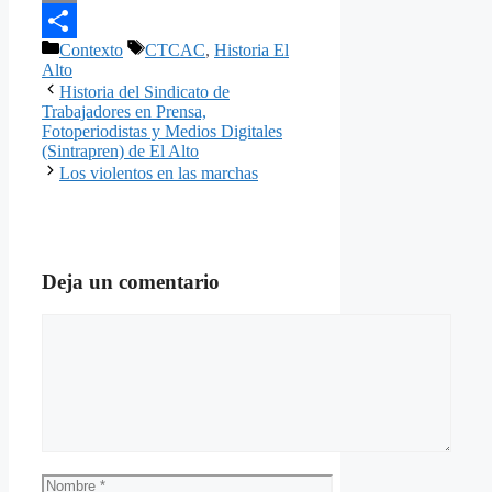
Email
Categorías
Etiquetas
Contexto
CTCAC
,
Historia El
Compartir
Alto
Historia del Sindicato de
Trabajadores en Prensa,
Fotoperiodistas y Medios Digitales
(Sintrapren) de El Alto
Los violentos en las marchas
Deja un comentario
Comentario
Nombre