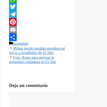
WhatsApp
Twitter
Telegram
Pinterest
Email
Categorías
Seguridad
Compartir
Militar pierde medalla presidencial
por ir a prostíbulos de El Alto
Foro: Rutas para mejorar la
seguridad ciudadana en El Alto
Deja un comentario
Comentario