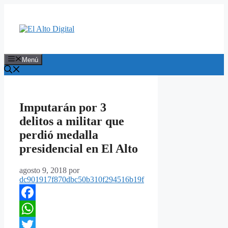
Saltar
al
contenido
Menú
Imputarán por 3
delitos a militar que
perdió medalla
presidencial en El Alto
agosto 9, 2018
por
dc901917f870dbc50b310f294516b19f
Facebook
WhatsApp