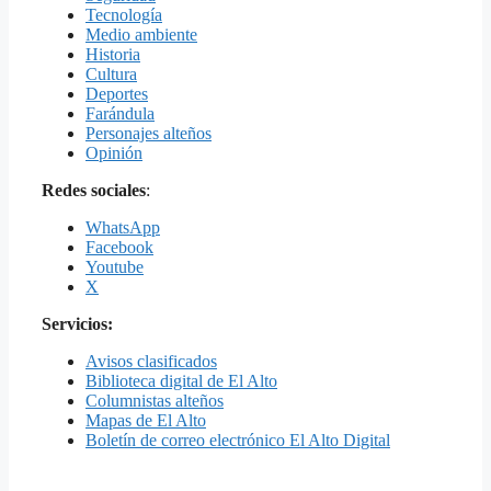
Tecnología
Medio ambiente
Historia
Cultura
Deportes
Farándula
Personajes alteños
Opinión
Redes sociales
:
WhatsApp
Facebook
Youtube
X
Servicios:
Avisos clasificados
Biblioteca digital de El Alto
Columnistas alteños
Mapas de El Alto
Boletín de correo electrónico El Alto Digital