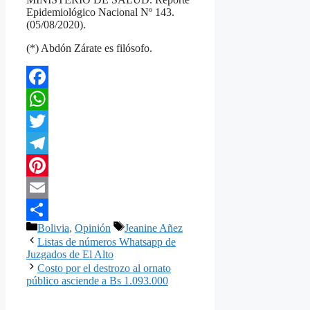
Epidemiológico Nacional Nº 143.
(05/08/2020).
(*) Abdón Zárate es filósofo.
Facebook
WhatsApp
Twitter
Telegram
Pinterest
Email
Categorías
Etiquetas
Bolivia
,
Opinión
Jeanine Añez
Compartir
Listas de números Whatsapp de
Juzgados de El Alto
Costo por el destrozo al ornato
público asciende a Bs 1.093.000