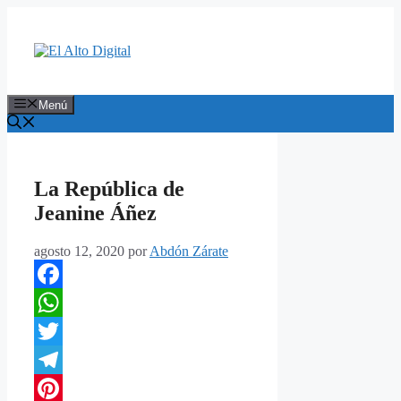
Saltar
al
contenido
Menú
La República de
Jeanine Áñez
agosto 12, 2020
por
Abdón Zárate
Facebook
WhatsApp
Twitter
Telegram