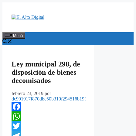
Saltar
al
contenido
Menú
Ley municipal 298, de
disposición de bienes
decomisados
febrero 23, 2019
por
dc901917f870dbc50b310f294516b19f
Facebook
WhatsApp
Twitter