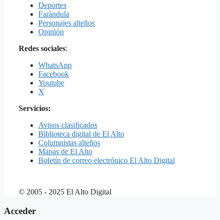
Deportes
Farándula
Personajes alteños
Opinión
Redes sociales
:
WhatsApp
Facebook
Youtube
X
Servicios:
Avisos clasificados
Biblioteca digital de El Alto
Columnistas alteños
Mapas de El Alto
Boletín de correo electrónico El Alto Digital
© 2005 - 2025 El Alto Digital
Acceder