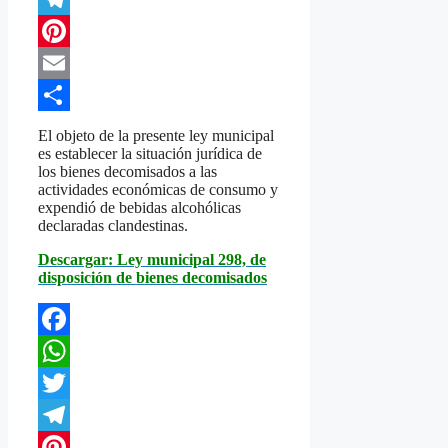
Telegram
Pinterest
Email
Compartir
El objeto de la presente ley municipal
es establecer la situación jurídica de
los bienes decomisados a las
actividades económicas de consumo y
expendió de bebidas alcohólicas
declaradas clandestinas.
Descargar: Ley municipal 298, de
disposición de bienes decomisados
Facebook
WhatsApp
Twitter
Telegram