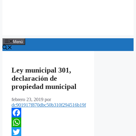
Menú
Ley municipal 301,
declaración de
propiedad municipal
febrero 23, 2019
por
dc901917f870dbc50b310f294516b19f
Facebook
WhatsApp