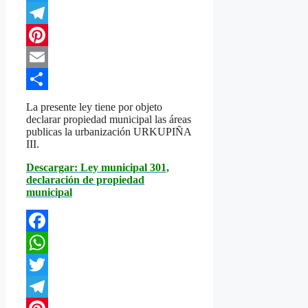
Twitter
Telegram
Pinterest
Email
Compartir
La presente ley tiene por objeto
declarar propiedad municipal las áreas
publicas la urbanización URKUPIÑA
III.
Descargar: Ley municipal 301,
declaración de propiedad
municipal
Facebook
WhatsApp
Twitter