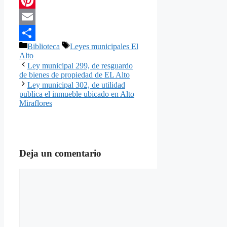
Telegram
Pinterest
Email
Categorías
Etiquetas
Biblioteca
Leyes municipales El
Compartir
Alto
Ley municipal 299, de resguardo
de bienes de propiedad de EL Alto
Ley municipal 302, de utilidad
publica el inmueble ubicado en Alto
Miraflores
Deja un comentario
Comentario