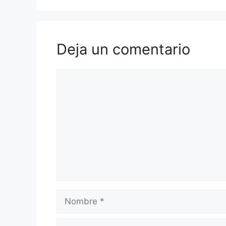
o
p
m
tir
o
p
k
Deja un comentario
Comentario
Nombre
Correo