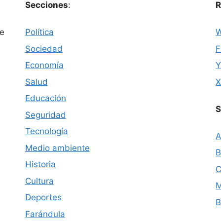
Secciones
:
R
ue
Política
W
Sociedad
F
Economía
Y
Salud
Educación
S
Seguridad
Tecnología
A
Medio ambiente
B
Historia
C
Cultura
M
Deportes
B
Farándula