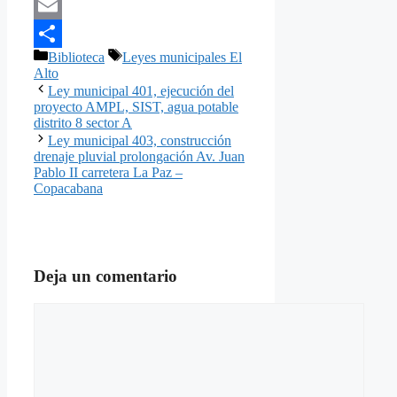
Pinterest
Email
Categorías
Etiquetas
Biblioteca
Leyes municipales El
Compartir
Alto
Ley municipal 401, ejecución del
proyecto AMPL, SIST, agua potable
distrito 8 sector A
Ley municipal 403, construcción
drenaje pluvial prolongación Av. Juan
Pablo II carretera La Paz –
Copacabana
Deja un comentario
Comentario