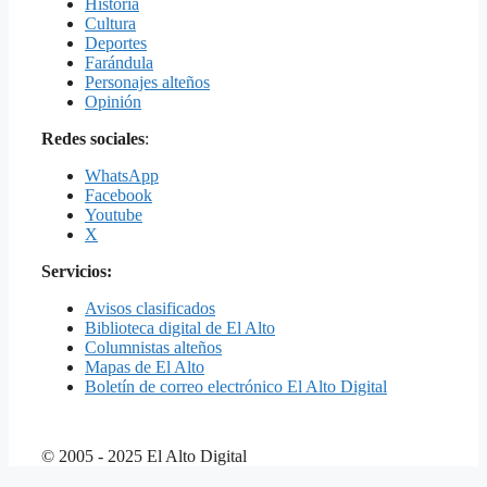
Historia
Cultura
Deportes
Farándula
Personajes alteños
Opinión
Redes sociales
:
WhatsApp
Facebook
Youtube
X
Servicios:
Avisos clasificados
Biblioteca digital de El Alto
Columnistas alteños
Mapas de El Alto
Boletín de correo electrónico El Alto Digital
© 2005 - 2025 El Alto Digital