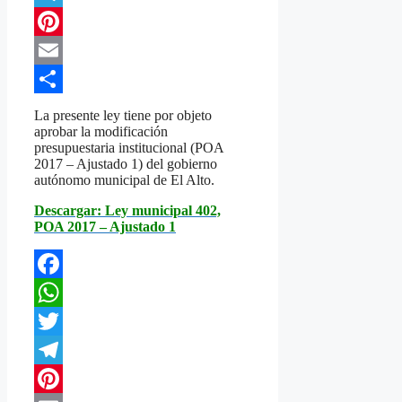
Telegram
Pinterest
Email
Compartir
La presente ley tiene por objeto
aprobar la modificación
presupuestaria institucional (POA
2017 – Ajustado 1) del gobierno
autónomo municipal de El Alto.
Descargar: Ley municipal 402,
POA 2017 – Ajustado 1
Facebook
WhatsApp
Twitter
Telegram