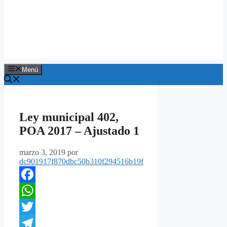
Menú
Ley municipal 402,
POA 2017 – Ajustado 1
marzo 3, 2019
por
dc901917f870dbc50b310f294516b19f
Facebook
WhatsApp
Twitter