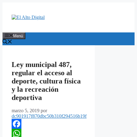
Saltar
al
contenido
Menú
Ley municipal 487,
regular el acceso al
deporte, cultura física
y la recreación
deportiva
marzo 5, 2019
por
dc901917f870dbc50b310f294516b19f
Facebook