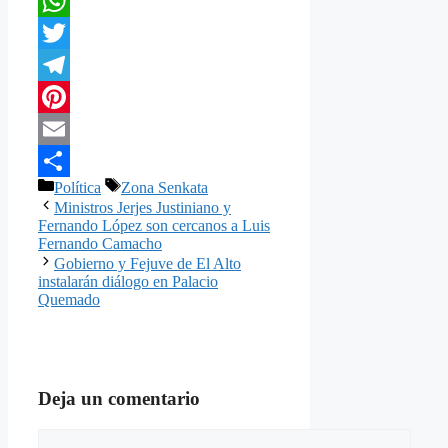
Facebook
WhatsApp
Twitter
Telegram
Pinterest
Email
Categorías
Etiquetas
Política
Zona Senkata
Compartir
Ministros Jerjes Justiniano y
Fernando López son cercanos a Luis
Fernando Camacho
Gobierno y Fejuve de El Alto
instalarán diálogo en Palacio
Quemado
Deja un comentario
Comentario