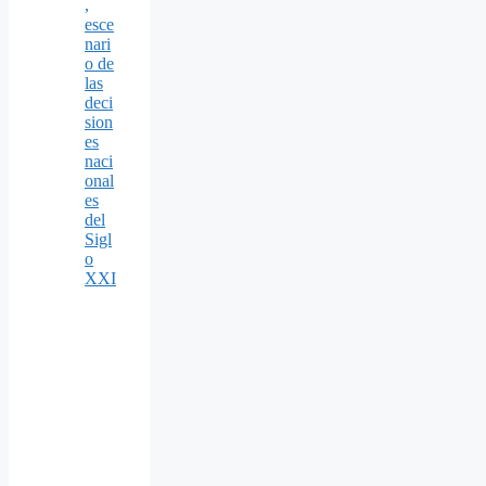
,
esce
nari
o de
las
deci
sion
es
naci
onal
es
del
Sigl
o
XXI