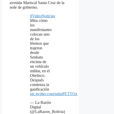
avenida Mariscal Santa Cruz de la
sede de gobierno.
#VideoNoticias
Mira cómo
los
manifestantes
colocan uno
de los
féretros que
trajeron
desde
Senkata
encima de
un vehículo
militar, en el
Obelisco.
Después
comienza la
gasificación
pic.twitter.com/nshnPETTOx
— La Razón
Digital
(@LaRazon_Bolivia)