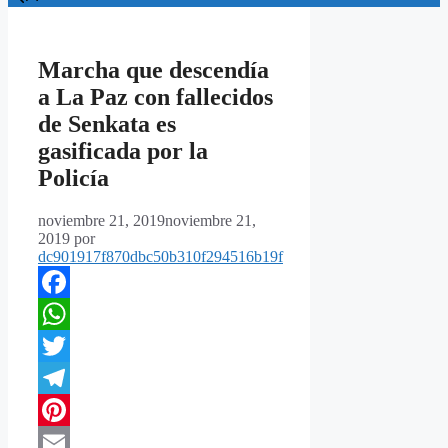
Marcha que descendía
a La Paz con fallecidos
de Senkata es
gasificada por la
Policía
noviembre 21, 2019
noviembre 21,
2019
por
dc901917f870dbc50b310f294516b19f
Facebook
WhatsApp
Twitter
Telegram
Pinterest