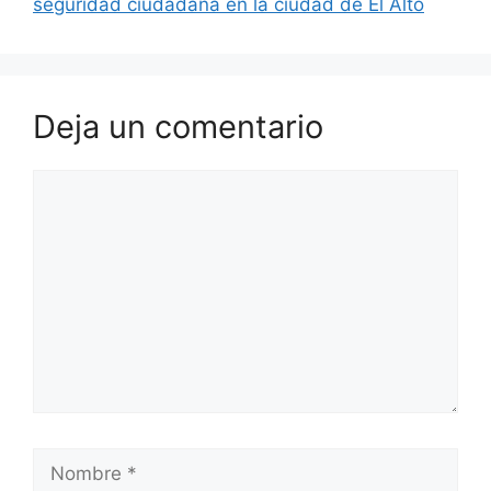
seguridad ciudadana en la ciudad de El Alto
r
Deja un comentario
Comentario
Nombre