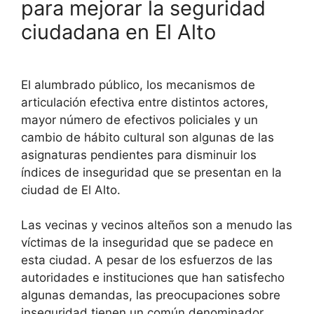
para mejorar la seguridad
k
p
e
g
t
a
o
ciudadana en El Alto
p
r
r
e
i
m
a
r
l
p
m
e
a
El alumbrado público, los mecanismos de
s
r
articulación efectiva entre distintos actores,
t
t
mayor número de efectivos policiales y un
cambio de hábito cultural son algunas de las
i
asignaturas pendientes para disminuir los
r
índices de inseguridad que se presentan en la
ciudad de El Alto.
Las vecinas y vecinos alteños son a menudo las
víctimas de la inseguridad que se padece en
esta ciudad. A pesar de los esfuerzos de las
autoridades e instituciones que han satisfecho
algunas demandas, las preocupaciones sobre
inseguridad tienen un común denominador.