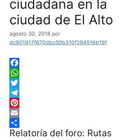
ciudadana en la
ciudad de El Alto
agosto 30, 2018
por
dc901917f870dbc50b310f294516b19f
F
a
W
c
h
T
e
a
w
T
b
t
i
e
P
o
s
t
l
i
E
Relatoría del foro: Rutas
o
A
t
e
n
m
C