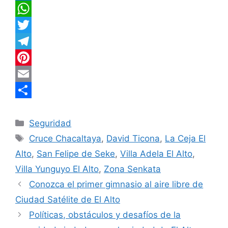
F
a
W
c
h
T
e
a
w
T
b
t
i
e
P
o
s
t
l
i
E
o
A
t
e
n
m
C
Categorías
k
p
e
g
t
a
o
Seguridad
Etiquetas
Cruce Chacaltaya
,
David Ticona
,
La Ceja El
p
r
r
e
i
m
Alto
,
San Felipe de Seke
,
Villa Adela El Alto
,
a
r
l
p
Villa Yunguyo El Alto
,
Zona Senkata
m
e
a
Conozca el primer gimnasio al aire libre de
s
r
Ciudad Satélite de El Alto
t
t
Políticas, obstáculos y desafíos de la
i