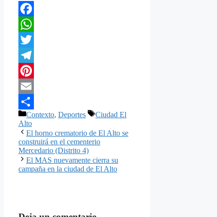
Facebook
WhatsApp
Twitter
Telegram
Pinterest
Email
Categorías
Etiquetas
Contexto
,
Deportes
Ciudad El
Compartir
Alto
El horno crematorio de El Alto se
construirá en el cementerio
Mercedario (Distrito 4)
El MAS nuevamente cierra su
campaña en la ciudad de El Alto
Deja un comentario