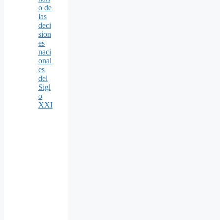
o de
las
deci
sion
es
naci
onal
es
del
Sigl
o
XXI