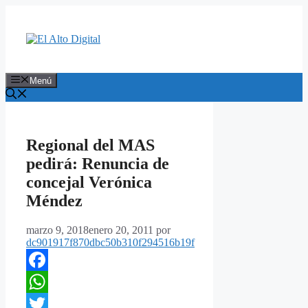
Saltar
al
contenido
Menú
Regional del MAS
pedirá: Renuncia de
concejal Verónica
Méndez
marzo 9, 2018
enero 20, 2011
por
dc901917f870dbc50b310f294516b19f
Facebook
WhatsApp