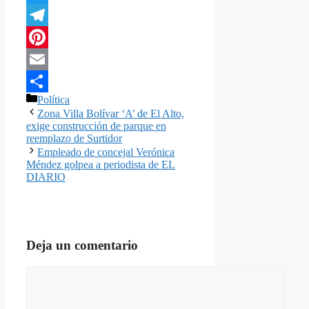
Twitter
Telegram
Pinterest
Email
Categorías
Política
Compartir
Zona Villa Bolívar ‘A’ de El Alto,
exige construcción de parque en
reemplazo de Surtidor
Empleado de concejal Verónica
Méndez golpea a periodista de EL
DIARIO
Deja un comentario
Comentario