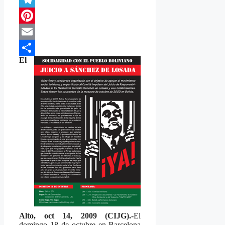
Telegram
Pinterest
Email
El
Compartir
Alto, oct 14, 2009 (CIJG).-
El
domingo 18 de octubre en Barcelona