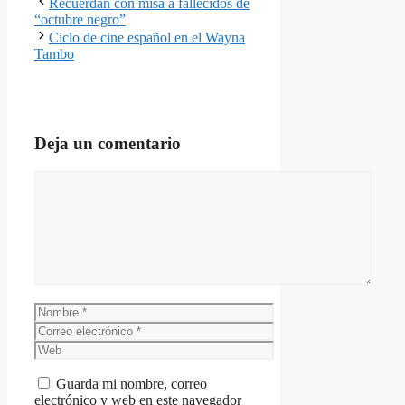
Recuerdan con misa a fallecidos de
“octubre negro”
Ciclo de cine español en el Wayna
Tambo
Deja un comentario
Comentario
Nombre
Correo
electrónico
Web
Guarda mi nombre, correo
electrónico y web en este navegador