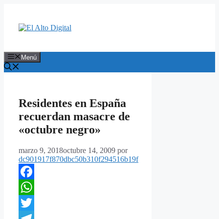
Saltar
al
contenido
Menú
Residentes en España
recuerdan masacre de
«octubre negro»
marzo 9, 2018
octubre 14, 2009
por
dc901917f870dbc50b310f294516b19f
Facebook
WhatsApp
Twitter