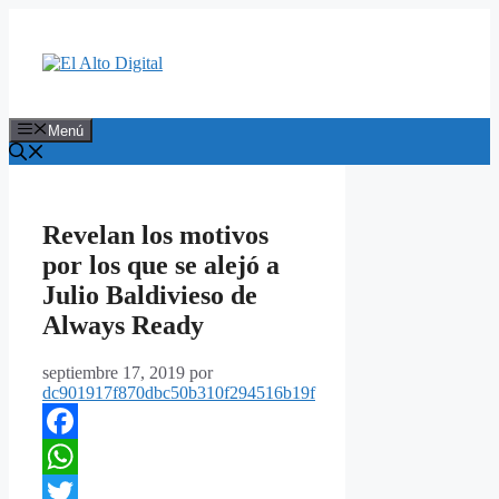
Saltar
al
contenido
Menú
Revelan los motivos
por los que se alejó a
Julio Baldivieso de
Always Ready
septiembre 17, 2019
por
dc901917f870dbc50b310f294516b19f
Facebook
WhatsApp