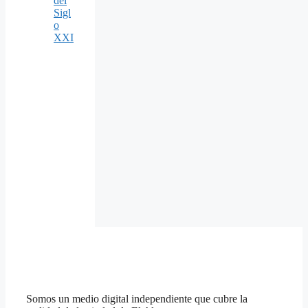
del
Sigl
o
XXI
Somos un medio digital independiente que cubre la