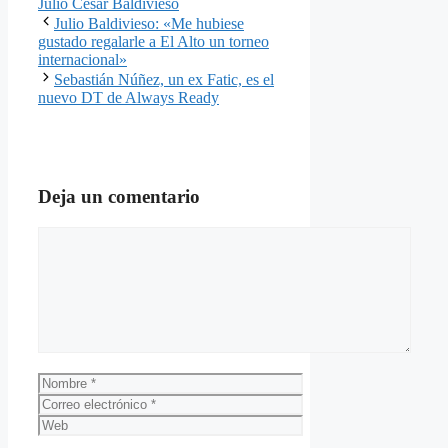
Julio Cesar Baldivieso
Julio Baldivieso: «Me hubiese
gustado regalarle a El Alto un torneo
internacional»
Sebastián Núñez, un ex Fatic, es el
nuevo DT de Always Ready
Deja un comentario
Comentario
Nombre
Correo
electrónico
Web